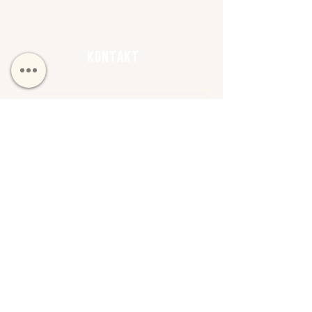
program som på tre månader hjälper kvinnor
att helt förändra sina liv.
kontakt
NAMN
MAILADRESS
SKRIV DINA FRÅGOR ELLER
MEDDELANDE HÄR