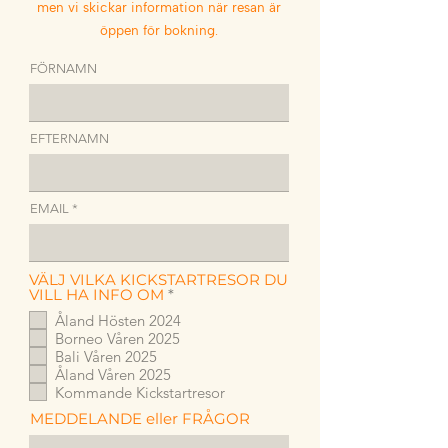
men vi skickar information när resan är
öppen för bokning.
FÖRNAMN
EFTERNAMN
EMAIL
VÄLJ VILKA KICKSTARTRESOR DU
O
VILL HA INFO OM
*
b
Åland Hösten 2024
l
Borneo Våren 2025
i
g
Bali Våren 2025
a
Åland Våren 2025
t
Kommande Kickstartresor
o
r
MEDDELANDE eller FRÅGOR
i
s