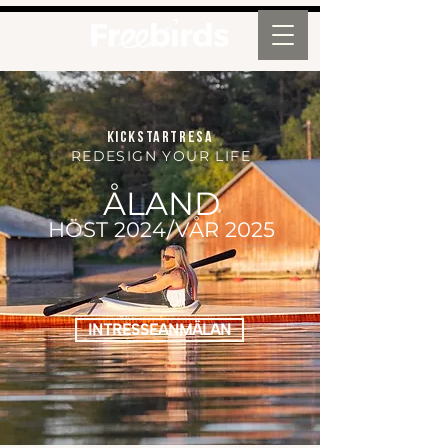
KICKSTARTRESA
REDESIGN YOUR LIFE
ÅLAND
HÖST
20
24/VÅR 2025
INTRESSEANMÄLAN