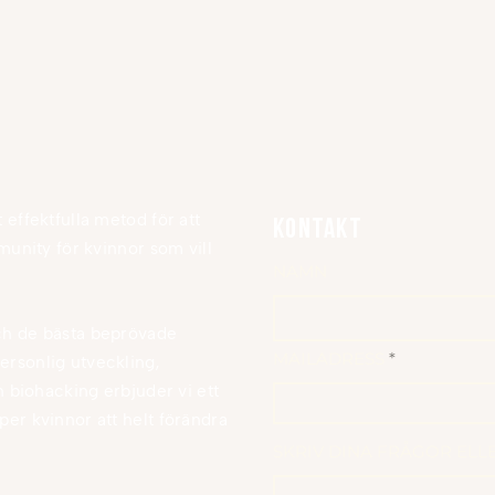
effektfulla metod för att
kontakt
munity för kvinnor som vill
NAMN
ch de bästa beprövade
MAILADRESS
rsonlig utveckling,
h biohacking erbjuder vi ett
er kvinnor att helt förändra
SKRIV DINA FRÅGOR EL