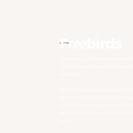
Freebirds har Skandinaviens mest 
omdesigna sitt liv, och är en com
mer i livet.
Med en vetenskaplig approach o
metoderna och verktygen inom pe
livsstilsförändring, välmående oc
program som på tre månader hjälp
sina liv.