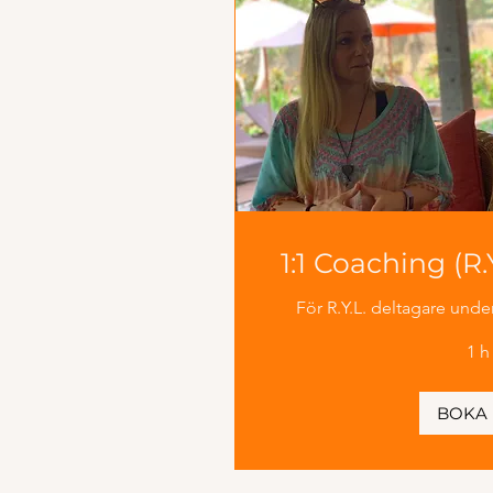
1:1 Coaching (R.
För R.Y.L. deltagare un
1 h
BOKA