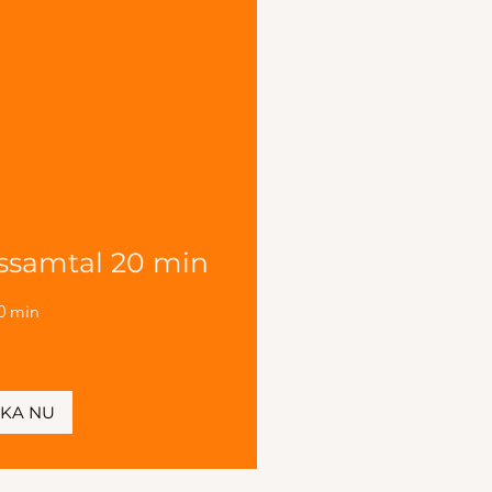
ssamtal 20 min
0 min
KA NU