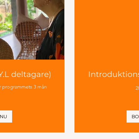
Y.L deltagare)
Introduktion
der programmets 3 mån
2
 NU
BO