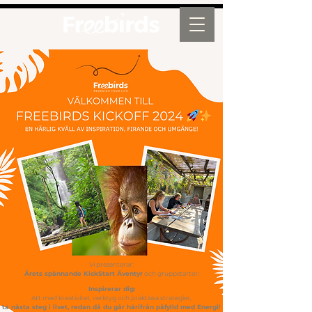
Vi presenterar:
Årets spännande KickStart Äventyr
och gruppstarter!
Inspirerar dig:
Att med kreativitet, verktyg och praktiska strategier,
ta nästa steg i livet, redan då du går härifrån påfylld med Energi!