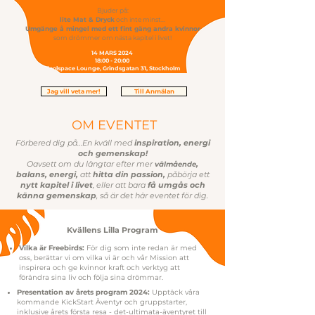
Bjuder på:
lite Mat & Dryck
och inte minst…
Umgänge å mingel med ett fint gäng andra kvinnor
som drömmer om nästa kapitel i livet!
14 MARS 2024
18:00 - 20:00
Toolspace Lounge, Grindsgatan 31, Stockholm
Jag vill veta mer!
Till Anmälan
OM EVENTET
Förbered dig på…En kväll med
inspiration, energi
och gemenskap!
Oavsett om du längtar efter mer
,
välmående
balans, energi,
att
hitta din passion,
påbörja ett
nytt kapitel i livet
, eller att bara
få
umgås
och
känna gemenskap
, så är det här eventet för dig.
Kvällens Lilla Program
Vilka är Freebirds:
För dig som inte redan är med
oss, berättar vi om vilka vi är och vår Mission att
inspirera och ge kvinnor kraft och verktyg att
förändra sina liv och följa sina drömmar.
Presentation av årets program 2024:
Upptäck våra
kommande KickStart Äventyr och gruppstarter,
inklusive årets första resa - det-ultimata-äventyret till