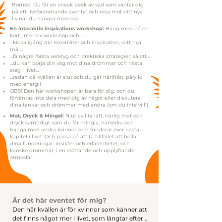
Borneo! Du får en sneak peek av vad som väntar dig
på ett livsförändrande äventyr och resa mot ditt nya
liv när du hänger med oss.
En interaktiv inspirations workshop:
Häng med på en
kort, intensiv workshop och …
…kicka igång din kreativitet och inspiration, sätt nya
mål…
…få några första verktyg och praktiska strategier, så att…
…du kan börja din väg mot dina drömmar och nästa
steg i livet…
…redan då kvällen är slut och du går härifrån, påfylld
med energi!
OBS! Den här workshopen är bara för dig, och du
förväntas inte dela med dig av något eller diskutera
dina tankar och drömmar med andra (om du inte vill!)
Mat, Dryck & Mingel:
Njut av lite lätt, härlig mat och
dryck samtidigt som du får mingla, nätverka och
hänga med andra kvinnor som funderar över nästa
kapitel i livet. Och passa på att ta tillfället att bolla
dina funderingar, insikter och erfarenheter, och
kanske drömmar, i en stöttande och upplyftande
atmosfär.
Är det här eventet för mig?
Den här kvällen är för kvinnor som känner att 
det finns något mer i livet, som längtar efter 