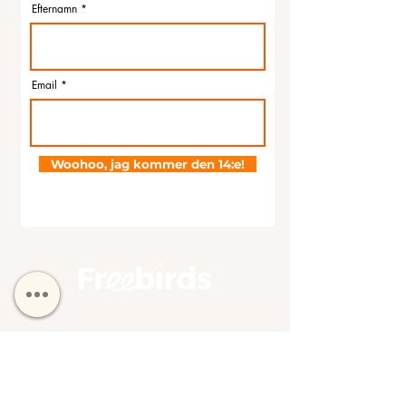
Efternamn
Email
Woohoo, jag kommer den 14:e!
Freebirds har Skandinaviens mest effektfulla
metod för att omdesigna sitt liv, och är en
community för kvinnor som vill mer i livet.
Med en vetenskaplig approach och de bästa
beprövade metoderna och verktygen inom