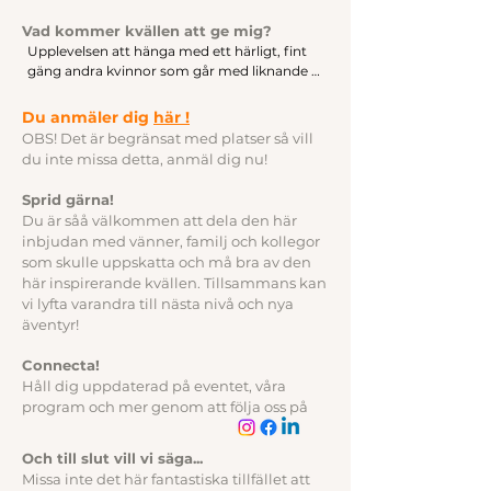
en positiv förändring, vill skapa djupare 
Vad kommer kvällen att ge mig?
kontakter och diskutera de viktiga sakerna i 
livet, och ha ett hälsosammare, lyckligare, mer 
Upplevelsen att hänga med ett härligt, fint 
tillfredsställande liv. Och kanske saknar 
gäng andra kvinnor som går med liknande 
likasinnade i sina mål att äntligen göra den där 
tankar och drömmar. Om att upptäcka nästa 
förändringen.

version av sig själva och nästa steg i livet.

Du anmäler di
g
här !
OBS! Det är begränsat med platser så vill
Oavsett om du är fokuserad på att förbättra 
Värdefulla insikter, praktiska verktyg och 
du inte missa detta, anmäl dig nu!
ditt välmående och fysisk eller mental hälsa, 
inspiration för att kickstarta din resa mot ett 
eller att hitta din passion, göra en stor 
liv du älskar. Ett mer tillfredsställande liv drivet 
Sprid gärna!
förändring och följa dina drömmar, så 
av balans, energi, passion och mening.

Du är såå välkommen att dela den här
kommer du att få inspiration och stöd här.*
inbjudan med vänner, familj och kollegor
En känsla av din potential, alla framtida 
som skulle uppskatta och må bra av den
spännande möjligheter och din förmåga att 
här inspirerande kvällen. Tillsammans kan
skapa en meningsfull förändring!
vi lyfta varandra till nästa nivå och nya
äventyr!
Connecta!
Håll dig uppdaterad på eventet, våra
program och mer genom att följa oss på
Och till slut vill vi säga...
Missa inte det här fantastiska tillfället att